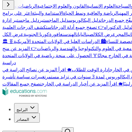
السياحة
العلوم الإنسانية
القانون والعلوم الاجتماعية
الرياضيات والعلوم
 المهني
الرياضة والعافية ونمط الحياة
الاستدامة والبيئة
اعثر على برامج
ّح جميع الدرجات
دليل البكالوريوس
دليل الماجستير
دليل ماجستير إدارة
دليل الدكتوراه
👉 تصفح جميع أدلة الدرجات
استكشف الدرجات العلمية
يا
المجر
عرض الكل
الصين
اليابان
الهند
سنغافورة
كوريا الجنوبية
عرض الكل
مخصصة للنساء
🏙️ الدراسات العليا في الولايات المتحدة الأمريكية
🧬
معية في العلوم والتكنولوجيا والهندسة والرياضيات
 في الخارج مجانًا
🏅 الحصول على منحة رياضية في الولايات المتحدة
دراسية
 في الخارج
إدارة الوقت للطلاب
🐗 اقرأ المزيد عن نصائح الدراسة في
الوريوس لمدة 3 سنوات في تزايد مستمر
🐗 اقرأ المزيد عن أخبار الدراسة في الخارج
تصفح جميع المقالات
البرامج
المصادر