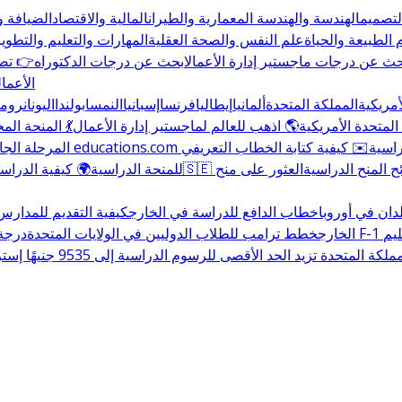
التصميم
الهندسة والهندسة المعمارية والطيران
المالية والاقتصاد
الضيافة و
 الطبيعة والحياة
علم النفس والصحة العقلية
المهارات والتعليم والتطوير
حث عن درجات ماجستير إدارة الأعمال
ابحث عن درجات الدكتوراه
👉 تصف
الأعمال
أمريكية
المملكة المتحدة
ألمانيا
إيطاليا
فرنسا
إسبانيا
النمسا
بولندا
اليونان
رومان
المتحدة الأمريكية
🌎 اذهب للعالم لماجستير إدارة الأعمال
💃 المنحة ال
راسية
✉️ كيفية كتابة الخطاب التعريفي
المرحلة الجا
المنح الدراسية
العثور على منح
للمنحة الدراسية
🌍 كيفية الدراسة
دان في أوروبا
خطاب الدافع للدراسة في الخارج
كيفية التقديم للمدارس
ليم
الخارج
خطط ترامب للطلاب الدوليين في الولايات المتحدة
درجة البك
المتحدة تزيد الحد الأقصى للرسوم الدراسية إلى 9535 جنيهًا إسترلينيًا