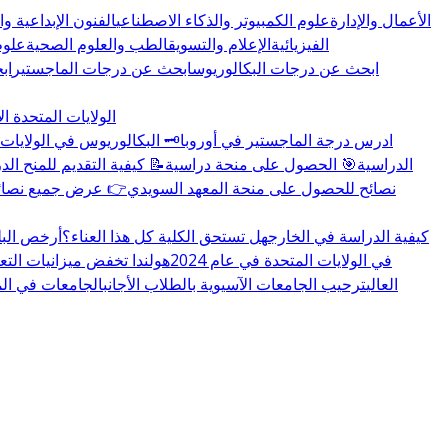
الأعمال والإدارة
علوم الكمبيوتر والذكاء الاصطناعي
الفنون الإبداعية و
الفيزيائية
الإعلام والتسويق
الطب والعلوم الصحية
علوم
ابحث عن درجات البكالوريوس
ابحث عن درجات الماجستير
اب
الولايات المتحدة ال
🏛️ ادرس درجة الماجستير في أوروبا
🗝️ البكالوريوس في الولايات 
👉 المزيد عن منح educations.com الدراسية
🎯 الحصول على منحة دراسية
📝 كيفية التقديم للمنح الد
🇸🇪 نصائح للحصول على منحة المعهد السويدي
👉 عرض جميع نصائح 
كيفية الدراسة في الخارج
هل تستحق الكلية كل هذا العناء؟
أرخص البل
تغييرات سياسة تأشيرة F-1 في الولايات المتحدة في عام 2024
هولندا تخفض ميزانيات التع
العالي
ترحيب الجامعات الآسيوية بالطلاب الأجانب
الجامعات في المملكة 