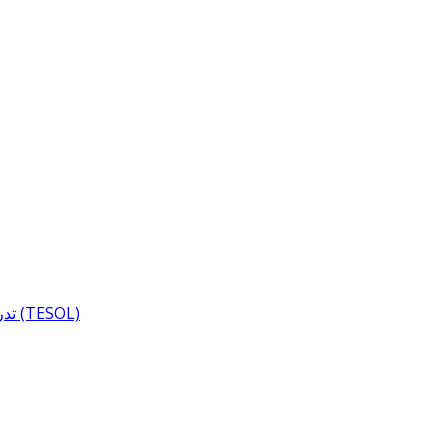
تدريس اللغة وتدريس اللغة الإنجليزية للناطقين بلغات أخرى (TESOL)