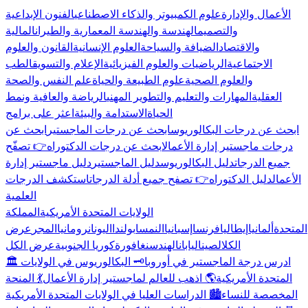
الأعمال والإدارة
علوم الكمبيوتر والذكاء الاصطناعي
الفنون الإبداعية
والتصميم
الهندسة والهندسة المعمارية والطيران
المالية
والاقتصاد
الضيافة والسياحة
العلوم الإنسانية
القانون والعلوم
الاجتماعية
الرياضيات والعلوم الفيزيائية
الإعلام والتسويق
الطب
والعلوم الصحية
علوم الطبيعة والحياة
علم النفس والصحة
العقلية
المهارات والتعليم والتطوير المهني
الرياضة والعافية ونمط
الحياة
الاستدامة والبيئة
اعثر على برامج
ابحث عن درجات البكالوريوس
ابحث عن درجات الماجستير
ابحث عن
درجات ماجستير إدارة الأعمال
ابحث عن درجات الدكتوراه
👉 تصفّح
جميع الدرجات
دليل البكالوريوس
دليل الماجستير
دليل ماجستير إدارة
الأعمال
دليل الدكتوراه
👉 تصفح جميع أدلة الدرجات
استكشف الدرجات
العلمية
الولايات المتحدة الأمريكية
المملكة
المتحدة
ألمانيا
إيطاليا
فرنسا
إسبانيا
النمسا
بولندا
اليونان
رومانيا
المجر
عرض
الكل
الصين
اليابان
الهند
سنغافورة
كوريا الجنوبية
عرض الكل
🏛️ ادرس درجة الماجستير في أوروبا
🗝️ البكالوريوس في الولايات
المتحدة الأمريكية
🌎 اذهب للعالم لماجستير إدارة الأعمال
💃 المنحة
المخصصة للنساء
🏙️ الدراسات العليا في الولايات المتحدة الأمريكية