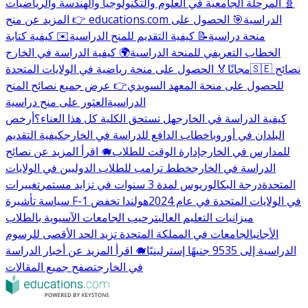
🧬 المرحلة الجامعية في العلوم والتكنولوجيا والهندسة والرياضيات
👉 المزيد عن منح educations.com الدراسية
🎯 الحصول على
منحة دراسية
📝 كيفية التقديم للمنح الدراسية
✉️ كيفية كتابة
الخطاب التعريفي للمنحة الدراسية
🌍 كيفية الدراسة في الخارج
🇸🇪 نصائح
مجانًا
🏅 الحصول على منحة رياضية في الولايات المتحدة
للحصول على منحة المعهد السويدي
👉 عرض جميع نصائح المنح
الدراسية
العثور على منح دراسية
كيفية الدراسة في الخارج
هل تستحق الكلية كل هذا العناء؟
أرخص
البلدان في أوروبا
خطاب الدافع للدراسة في الخارج
كيفية التقديم
للمدارس في الخارج
إدارة الوقت للطلاب
🐗 اقرأ المزيد عن نصائح
الدراسة في الخارج
خطط ترامب للطلاب الدوليين في الولايات
المتحدة
درجة البكالوريوس لمدة 3 سنوات في تزايد مستمر
تغييرات
سياسة تأشيرة F-1 في الولايات المتحدة في عام 2024
هولندا تخفض
ميزانيات التعليم العالي
ترحيب الجامعات الآسيوية بالطلاب
الأجانب
الجامعات في المملكة المتحدة تزيد الحد الأقصى للرسوم
الدراسية إلى 9535 جنيهًا إسترلينيًا
🐗 اقرأ المزيد عن أخبار الدراسة
في الخارج
تصفح جميع المقالات