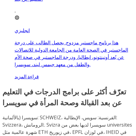
انجليزي
هذا برنامج ماجستير مزدوج. يحصل الطالب على درجة
الماجستير في الصحة العامة من الجامعة الدولية للاتصالات
عن بُعد أونينتونو، إيطاليا، ودرجة الماجستير في صحة الأم
والطفل من معهد جيمس ليند، سويسرا.
قراءة المزيد
تعرّف أكثر على برامج الدرجات في التعليم
عن بعد القبالة وصحة المرأة في سويسرا
سويسرا (بالألمانية: SCHWEIZ، الفرنسية: سويس، الإيطالية:
Svizzera، الرومانش:. Svizra سويسرا لديها بعض من universites
شهرة عالمية مثل ETH في زيوريخ، EPFL في لوزان، IHEID في