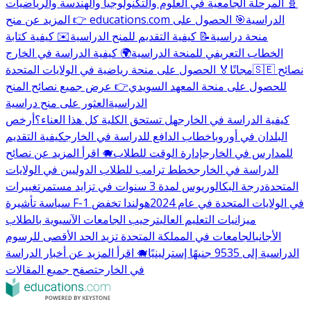
🧬 المرحلة الجامعية في العلوم والتكنولوجيا والهندسة والرياضيات
👉 المزيد عن منح educations.com الدراسية
🎯 الحصول على
منحة دراسية
📝 كيفية التقديم للمنح الدراسية
✉️ كيفية كتابة
الخطاب التعريفي للمنحة الدراسية
🌍 كيفية الدراسة في الخارج
🇸🇪 نصائح
مجانًا
🏅 الحصول على منحة رياضية في الولايات المتحدة
للحصول على منحة المعهد السويدي
👉 عرض جميع نصائح المنح
الدراسية
العثور على منح دراسية
كيفية الدراسة في الخارج
هل تستحق الكلية كل هذا العناء؟
أرخص
البلدان في أوروبا
خطاب الدافع للدراسة في الخارج
كيفية التقديم
للمدارس في الخارج
إدارة الوقت للطلاب
🐗 اقرأ المزيد عن نصائح
الدراسة في الخارج
خطط ترامب للطلاب الدوليين في الولايات
المتحدة
درجة البكالوريوس لمدة 3 سنوات في تزايد مستمر
تغييرات
سياسة تأشيرة F-1 في الولايات المتحدة في عام 2024
هولندا تخفض
ميزانيات التعليم العالي
ترحيب الجامعات الآسيوية بالطلاب
الأجانب
الجامعات في المملكة المتحدة تزيد الحد الأقصى للرسوم
الدراسية إلى 9535 جنيهًا إسترلينيًا
🐗 اقرأ المزيد عن أخبار الدراسة
في الخارج
تصفح جميع المقالات