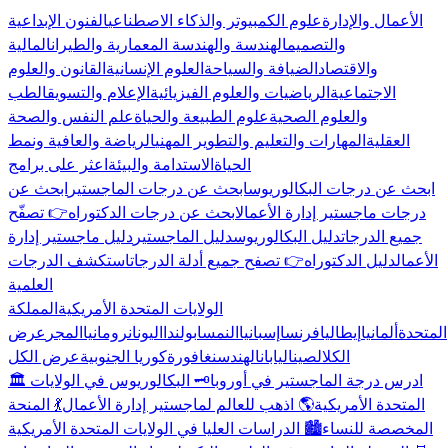
الأعمال والإدارة
علوم الكمبيوتر والذكاء الاصطناعي
الفنون الإبداعية
والتصميم
الهندسة والهندسة المعمارية والطيران
المالية
والاقتصاد
الضيافة والسياحة
العلوم الإنسانية
القانون والعلوم
الاجتماعية
الرياضيات والعلوم الفيزيائية
الإعلام والتسويق
الطب
والعلوم الصحية
علوم الطبيعة والحياة
علم النفس والصحة
العقلية
المهارات والتعليم والتطوير المهني
الرياضة والعافية ونمط
الحياة
الاستدامة والبيئة
اعثر على برامج
ابحث عن درجات البكالوريوس
ابحث عن درجات الماجستير
ابحث عن
درجات ماجستير إدارة الأعمال
ابحث عن درجات الدكتوراه
👉 تصفّح
جميع الدرجات
دليل البكالوريوس
دليل الماجستير
دليل ماجستير إدارة
الأعمال
دليل الدكتوراه
👉 تصفح جميع أدلة الدرجات
استكشف الدرجات
العلمية
الولايات المتحدة الأمريكية
المملكة
المتحدة
ألمانيا
إيطاليا
فرنسا
إسبانيا
النمسا
بولندا
اليونان
رومانيا
المجر
عرض
الكل
الصين
اليابان
الهند
سنغافورة
كوريا الجنوبية
عرض الكل
🏛️ ادرس درجة الماجستير في أوروبا
🗝️ البكالوريوس في الولايات
المتحدة الأمريكية
🌎 اذهب للعالم لماجستير إدارة الأعمال
💃 المنحة
المخصصة للنساء
🏙️ الدراسات العليا في الولايات المتحدة الأمريكية