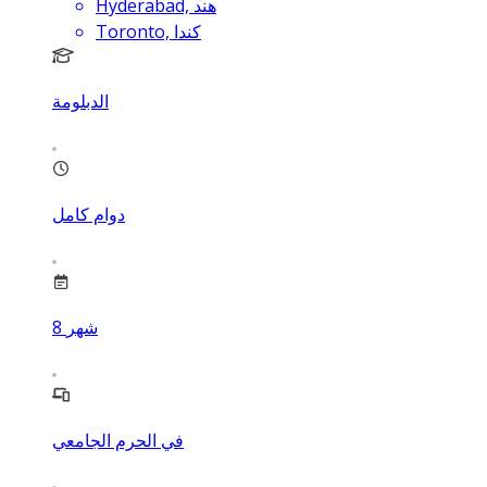
Hyderabad, هند
Toronto, كندا
الدبلومة
دوام كامل
شهر
8
في الحرم الجامعي