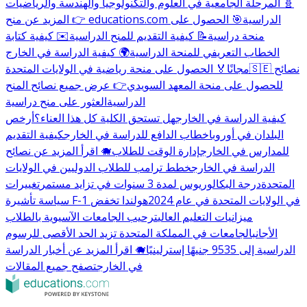
🧬 المرحلة الجامعية في العلوم والتكنولوجيا والهندسة والرياضيات
👉 المزيد عن منح educations.com الدراسية
🎯 الحصول على
منحة دراسية
📝 كيفية التقديم للمنح الدراسية
✉️ كيفية كتابة
الخطاب التعريفي للمنحة الدراسية
🌍 كيفية الدراسة في الخارج
🇸🇪 نصائح
مجانًا
🏅 الحصول على منحة رياضية في الولايات المتحدة
للحصول على منحة المعهد السويدي
👉 عرض جميع نصائح المنح
الدراسية
العثور على منح دراسية
كيفية الدراسة في الخارج
هل تستحق الكلية كل هذا العناء؟
أرخص
البلدان في أوروبا
خطاب الدافع للدراسة في الخارج
كيفية التقديم
للمدارس في الخارج
إدارة الوقت للطلاب
🐗 اقرأ المزيد عن نصائح
الدراسة في الخارج
خطط ترامب للطلاب الدوليين في الولايات
المتحدة
درجة البكالوريوس لمدة 3 سنوات في تزايد مستمر
تغييرات
سياسة تأشيرة F-1 في الولايات المتحدة في عام 2024
هولندا تخفض
ميزانيات التعليم العالي
ترحيب الجامعات الآسيوية بالطلاب
الأجانب
الجامعات في المملكة المتحدة تزيد الحد الأقصى للرسوم
الدراسية إلى 9535 جنيهًا إسترلينيًا
🐗 اقرأ المزيد عن أخبار الدراسة
في الخارج
تصفح جميع المقالات