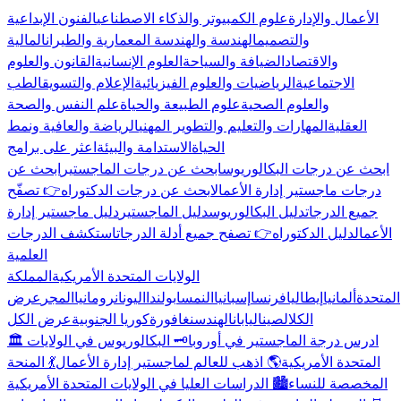
الأعمال والإدارة
علوم الكمبيوتر والذكاء الاصطناعي
الفنون الإبداعية
والتصميم
الهندسة والهندسة المعمارية والطيران
المالية
والاقتصاد
الضيافة والسياحة
العلوم الإنسانية
القانون والعلوم
الاجتماعية
الرياضيات والعلوم الفيزيائية
الإعلام والتسويق
الطب
والعلوم الصحية
علوم الطبيعة والحياة
علم النفس والصحة
العقلية
المهارات والتعليم والتطوير المهني
الرياضة والعافية ونمط
الحياة
الاستدامة والبيئة
اعثر على برامج
ابحث عن درجات البكالوريوس
ابحث عن درجات الماجستير
ابحث عن
درجات ماجستير إدارة الأعمال
ابحث عن درجات الدكتوراه
👉 تصفّح
جميع الدرجات
دليل البكالوريوس
دليل الماجستير
دليل ماجستير إدارة
الأعمال
دليل الدكتوراه
👉 تصفح جميع أدلة الدرجات
استكشف الدرجات
العلمية
الولايات المتحدة الأمريكية
المملكة
المتحدة
ألمانيا
إيطاليا
فرنسا
إسبانيا
النمسا
بولندا
اليونان
رومانيا
المجر
عرض
الكل
الصين
اليابان
الهند
سنغافورة
كوريا الجنوبية
عرض الكل
🏛️ ادرس درجة الماجستير في أوروبا
🗝️ البكالوريوس في الولايات
المتحدة الأمريكية
🌎 اذهب للعالم لماجستير إدارة الأعمال
💃 المنحة
المخصصة للنساء
🏙️ الدراسات العليا في الولايات المتحدة الأمريكية