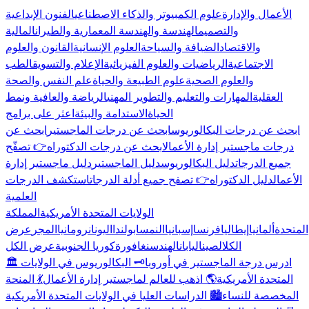
الأعمال والإدارة
علوم الكمبيوتر والذكاء الاصطناعي
الفنون الإبداعية
والتصميم
الهندسة والهندسة المعمارية والطيران
المالية
والاقتصاد
الضيافة والسياحة
العلوم الإنسانية
القانون والعلوم
الاجتماعية
الرياضيات والعلوم الفيزيائية
الإعلام والتسويق
الطب
والعلوم الصحية
علوم الطبيعة والحياة
علم النفس والصحة
العقلية
المهارات والتعليم والتطوير المهني
الرياضة والعافية ونمط
الحياة
الاستدامة والبيئة
اعثر على برامج
ابحث عن درجات البكالوريوس
ابحث عن درجات الماجستير
ابحث عن
درجات ماجستير إدارة الأعمال
ابحث عن درجات الدكتوراه
👉 تصفّح
جميع الدرجات
دليل البكالوريوس
دليل الماجستير
دليل ماجستير إدارة
الأعمال
دليل الدكتوراه
👉 تصفح جميع أدلة الدرجات
استكشف الدرجات
العلمية
الولايات المتحدة الأمريكية
المملكة
المتحدة
ألمانيا
إيطاليا
فرنسا
إسبانيا
النمسا
بولندا
اليونان
رومانيا
المجر
عرض
الكل
الصين
اليابان
الهند
سنغافورة
كوريا الجنوبية
عرض الكل
🏛️ ادرس درجة الماجستير في أوروبا
🗝️ البكالوريوس في الولايات
المتحدة الأمريكية
🌎 اذهب للعالم لماجستير إدارة الأعمال
💃 المنحة
المخصصة للنساء
🏙️ الدراسات العليا في الولايات المتحدة الأمريكية