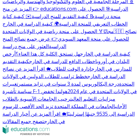
🧬 المرحلة الجامعية في العلوم والتكنولوجيا والهندسة والرياضيات
👉 المزيد عن منح educations.com الدراسية
🎯 الحصول على
منحة دراسية
📝 كيفية التقديم للمنح الدراسية
✉️ كيفية كتابة
الخطاب التعريفي للمنحة الدراسية
🌍 كيفية الدراسة في الخارج
🇸🇪 نصائح
مجانًا
🏅 الحصول على منحة رياضية في الولايات المتحدة
للحصول على منحة المعهد السويدي
👉 عرض جميع نصائح المنح
الدراسية
العثور على منح دراسية
كيفية الدراسة في الخارج
هل تستحق الكلية كل هذا العناء؟
أرخص
البلدان في أوروبا
خطاب الدافع للدراسة في الخارج
كيفية التقديم
للمدارس في الخارج
إدارة الوقت للطلاب
🐗 اقرأ المزيد عن نصائح
الدراسة في الخارج
خطط ترامب للطلاب الدوليين في الولايات
المتحدة
درجة البكالوريوس لمدة 3 سنوات في تزايد مستمر
تغييرات
سياسة تأشيرة F-1 في الولايات المتحدة في عام 2024
هولندا تخفض
ميزانيات التعليم العالي
ترحيب الجامعات الآسيوية بالطلاب
الأجانب
الجامعات في المملكة المتحدة تزيد الحد الأقصى للرسوم
الدراسية إلى 9535 جنيهًا إسترلينيًا
🐗 اقرأ المزيد عن أخبار الدراسة
في الخارج
تصفح جميع المقالات