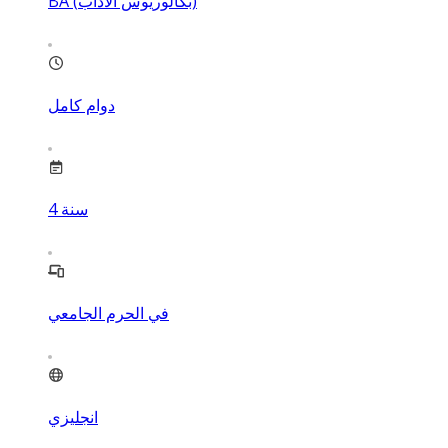
BA (بكالوريوس الآداب)
دوام كامل
سنة
4
في الحرم الجامعي
انجليزي