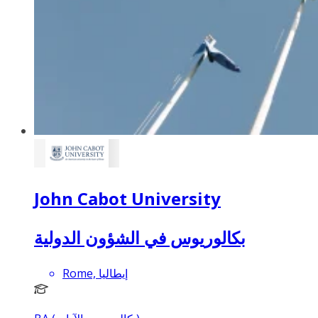
John Cabot University
بكالوريوس في الشؤون الدولية
Rome, إيطاليا