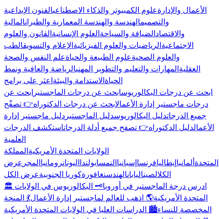
الأعمال والإدارة
علوم الكمبيوتر والذكاء الاصطناعي
الفنون الإبداعية
والتصميم
الهندسة والهندسة المعمارية والطيران
المالية
والاقتصاد
الضيافة والسياحة
العلوم الإنسانية
القانون والعلوم
الاجتماعية
الرياضيات والعلوم الفيزيائية
الإعلام والتسويق
الطب
والعلوم الصحية
علوم الطبيعة والحياة
علم النفس والصحة
العقلية
المهارات والتعليم والتطوير المهني
الرياضة والعافية ونمط
الحياة
الاستدامة والبيئة
اعثر على برامج
ابحث عن درجات البكالوريوس
ابحث عن درجات الماجستير
ابحث عن
درجات ماجستير إدارة الأعمال
ابحث عن درجات الدكتوراه
👉 تصفّح
جميع الدرجات
دليل البكالوريوس
دليل الماجستير
دليل ماجستير إدارة
الأعمال
دليل الدكتوراه
👉 تصفح جميع أدلة الدرجات
استكشف الدرجات
العلمية
الولايات المتحدة الأمريكية
المملكة
المتحدة
ألمانيا
إيطاليا
فرنسا
إسبانيا
النمسا
بولندا
اليونان
رومانيا
المجر
عرض
الكل
الصين
اليابان
الهند
سنغافورة
كوريا الجنوبية
عرض الكل
🏛️ ادرس درجة الماجستير في أوروبا
🗝️ البكالوريوس في الولايات
المتحدة الأمريكية
🌎 اذهب للعالم لماجستير إدارة الأعمال
💃 المنحة
المخصصة للنساء
🏙️ الدراسات العليا في الولايات المتحدة الأمريكية