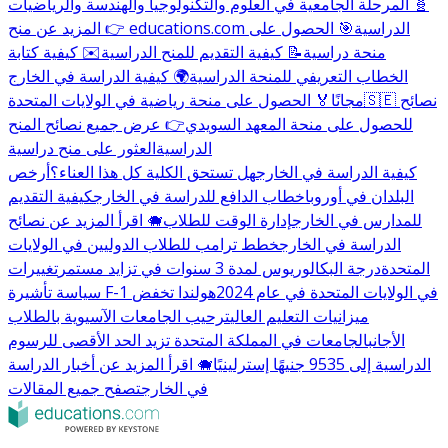
🧬 المرحلة الجامعية في العلوم والتكنولوجيا والهندسة والرياضيات
👉 المزيد عن منح educations.com الدراسية
🎯 الحصول على
منحة دراسية
📝 كيفية التقديم للمنح الدراسية
✉️ كيفية كتابة
الخطاب التعريفي للمنحة الدراسية
🌍 كيفية الدراسة في الخارج
🇸🇪 نصائح
مجانًا
🏅 الحصول على منحة رياضية في الولايات المتحدة
للحصول على منحة المعهد السويدي
👉 عرض جميع نصائح المنح
الدراسية
العثور على منح دراسية
كيفية الدراسة في الخارج
هل تستحق الكلية كل هذا العناء؟
أرخص
البلدان في أوروبا
خطاب الدافع للدراسة في الخارج
كيفية التقديم
للمدارس في الخارج
إدارة الوقت للطلاب
🐗 اقرأ المزيد عن نصائح
الدراسة في الخارج
خطط ترامب للطلاب الدوليين في الولايات
المتحدة
درجة البكالوريوس لمدة 3 سنوات في تزايد مستمر
تغييرات
سياسة تأشيرة F-1 في الولايات المتحدة في عام 2024
هولندا تخفض
ميزانيات التعليم العالي
ترحيب الجامعات الآسيوية بالطلاب
الأجانب
الجامعات في المملكة المتحدة تزيد الحد الأقصى للرسوم
الدراسية إلى 9535 جنيهًا إسترلينيًا
🐗 اقرأ المزيد عن أخبار الدراسة
في الخارج
تصفح جميع المقالات