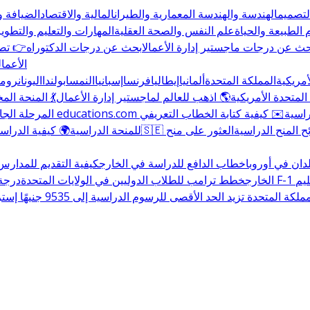
التصميم
الهندسة والهندسة المعمارية والطيران
المالية والاقتصاد
الضيافة و
 الطبيعة والحياة
علم النفس والصحة العقلية
المهارات والتعليم والتطوير
حث عن درجات ماجستير إدارة الأعمال
ابحث عن درجات الدكتوراه
👉 تصف
الأعمال
أمريكية
المملكة المتحدة
ألمانيا
إيطاليا
فرنسا
إسبانيا
النمسا
بولندا
اليونان
رومان
المتحدة الأمريكية
🌎 اذهب للعالم لماجستير إدارة الأعمال
💃 المنحة ال
راسية
✉️ كيفية كتابة الخطاب التعريفي
المرحلة الجا
المنح الدراسية
العثور على منح
للمنحة الدراسية
🌍 كيفية الدراسة
دان في أوروبا
خطاب الدافع للدراسة في الخارج
كيفية التقديم للمدارس
ليم
الخارج
خطط ترامب للطلاب الدوليين في الولايات المتحدة
درجة البك
المتحدة تزيد الحد الأقصى للرسوم الدراسية إلى 9535 جنيهًا إسترلينيًا