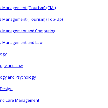
s Management (Tourism) (CMI)
ss Management (Tourism) (Top-Up)
ss Management and Computing
ss Management and Law
logy
logy and Law
logy and Psychology
 Design
 and Care Management