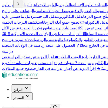
السياحة
العلوم الإنسانية
القانون والعلوم الاجتماعية
الرياضيات والعلوم
 المهني
الرياضة والعافية ونمط الحياة
الاستدامة والبيئة
اعثر على برامج
ّح جميع الدرجات
دليل البكالوريوس
دليل الماجستير
دليل ماجستير إدارة
دليل الدكتوراه
👉 تصفح جميع أدلة الدرجات
استكشف الدرجات العلمية
يا
المجر
عرض الكل
الصين
اليابان
الهند
سنغافورة
كوريا الجنوبية
عرض الكل
مخصصة للنساء
🏙️ الدراسات العليا في الولايات المتحدة الأمريكية
🧬
معية في العلوم والتكنولوجيا والهندسة والرياضيات
 في الخارج مجانًا
🏅 الحصول على منحة رياضية في الولايات المتحدة
دراسية
 في الخارج
إدارة الوقت للطلاب
🐗 اقرأ المزيد عن نصائح الدراسة في
الوريوس لمدة 3 سنوات في تزايد مستمر
🐗 اقرأ المزيد عن أخبار الدراسة في الخارج
تصفح جميع المقالات
البرامج
المصادر