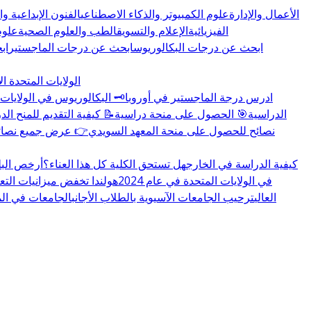
الأعمال والإدارة
علوم الكمبيوتر والذكاء الاصطناعي
الفنون الإبداعية و
الفيزيائية
الإعلام والتسويق
الطب والعلوم الصحية
علوم
ابحث عن درجات البكالوريوس
ابحث عن درجات الماجستير
اب
الولايات المتحدة ال
🏛️ ادرس درجة الماجستير في أوروبا
🗝️ البكالوريوس في الولايات 
👉 المزيد عن منح educations.com الدراسية
🎯 الحصول على منحة دراسية
📝 كيفية التقديم للمنح الد
🇸🇪 نصائح للحصول على منحة المعهد السويدي
👉 عرض جميع نصائح 
كيفية الدراسة في الخارج
هل تستحق الكلية كل هذا العناء؟
أرخص البل
تغييرات سياسة تأشيرة F-1 في الولايات المتحدة في عام 2024
هولندا تخفض ميزانيات التع
العالي
ترحيب الجامعات الآسيوية بالطلاب الأجانب
الجامعات في المملكة 