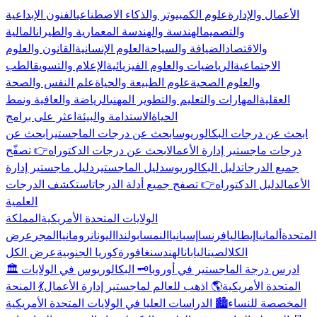
الأعمال والإدارة
علوم الكمبيوتر والذكاء الاصطناعي
الفنون الإبداعية
والتصميم
الهندسة والهندسة المعمارية والطيران
المالية
والاقتصاد
الضيافة والسياحة
العلوم الإنسانية
القانون والعلوم
الاجتماعية
الرياضيات والعلوم الفيزيائية
الإعلام والتسويق
الطب
والعلوم الصحية
علوم الطبيعة والحياة
علم النفس والصحة
العقلية
المهارات والتعليم والتطوير المهني
الرياضة والعافية ونمط
الحياة
الاستدامة والبيئة
اعثر على برامج
ابحث عن درجات البكالوريوس
ابحث عن درجات الماجستير
ابحث عن
درجات ماجستير إدارة الأعمال
ابحث عن درجات الدكتوراه
👉 تصفّح
جميع الدرجات
دليل البكالوريوس
دليل الماجستير
دليل ماجستير إدارة
الأعمال
دليل الدكتوراه
👉 تصفح جميع أدلة الدرجات
استكشف الدرجات
العلمية
الولايات المتحدة الأمريكية
المملكة
المتحدة
ألمانيا
إيطاليا
فرنسا
إسبانيا
النمسا
بولندا
اليونان
رومانيا
المجر
عرض
الكل
الصين
اليابان
الهند
سنغافورة
كوريا الجنوبية
عرض الكل
🏛️ ادرس درجة الماجستير في أوروبا
🗝️ البكالوريوس في الولايات
المتحدة الأمريكية
🌎 اذهب للعالم لماجستير إدارة الأعمال
💃 المنحة
المخصصة للنساء
🏙️ الدراسات العليا في الولايات المتحدة الأمريكية