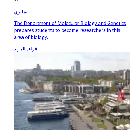
انجليزي
The Department of Molecular Biology and Genetics
prepares students to become researchers in this
area of biology.
قراءة المزيد