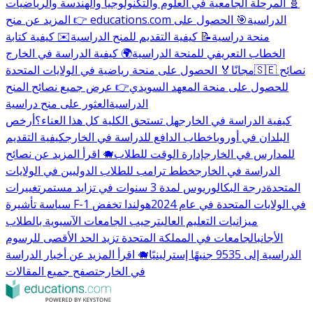
🧬 المرحلة الجامعية في العلوم والتكنولوجيا والهندسة والرياضيات
👉 المزيد عن منح educations.com الدراسية
🎯 الحصول على
منحة دراسية
📝 كيفية التقديم للمنح الدراسية
✉️ كيفية كتابة
الخطاب التعريفي للمنحة الدراسية
🌍 كيفية الدراسة في الخارج
🇸🇪 نصائح
مجانًا
🏅 الحصول على منحة رياضية في الولايات المتحدة
للحصول على منحة المعهد السويدي
👉 عرض جميع نصائح المنح
الدراسية
العثور على منح دراسية
كيفية الدراسة في الخارج
هل تستحق الكلية كل هذا العناء؟
أرخص
البلدان في أوروبا
خطاب الدافع للدراسة في الخارج
كيفية التقديم
للمدارس في الخارج
إدارة الوقت للطلاب
🐗 اقرأ المزيد عن نصائح
الدراسة في الخارج
خطط ترامب للطلاب الدوليين في الولايات
المتحدة
درجة البكالوريوس لمدة 3 سنوات في تزايد مستمر
تغييرات
سياسة تأشيرة F-1 في الولايات المتحدة في عام 2024
هولندا تخفض
ميزانيات التعليم العالي
ترحيب الجامعات الآسيوية بالطلاب
الأجانب
الجامعات في المملكة المتحدة تزيد الحد الأقصى للرسوم
الدراسية إلى 9535 جنيهًا إسترلينيًا
🐗 اقرأ المزيد عن أخبار الدراسة
في الخارج
تصفح جميع المقالات