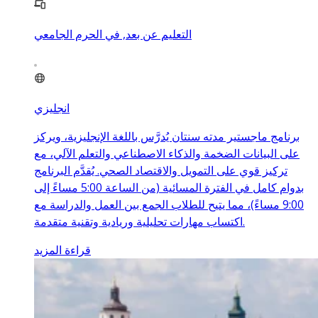
التعليم عن بعد, في الحرم الجامعي
انجليزي
برنامج ماجستير مدته سنتان يُدرَّس باللغة الإنجليزية، ويركز
على البيانات الضخمة والذكاء الاصطناعي والتعلم الآلي، مع
تركيز قوي على التمويل والاقتصاد الصحي. يُقدَّم البرنامج
بدوام كامل في الفترة المسائية (من الساعة 5:00 مساءً إلى
9:00 مساءً)، مما يتيح للطلاب الجمع بين العمل والدراسة مع
اكتساب مهارات تحليلية وريادية وتقنية متقدمة.
قراءة المزيد