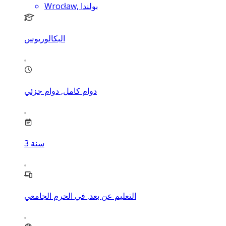
Wrocław, بولندا
البكالوريوس
دوام كامل, دوام جزئي
سنة
3
التعليم عن بعد, في الحرم الجامعي