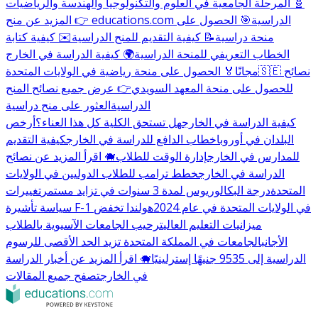
🧬 المرحلة الجامعية في العلوم والتكنولوجيا والهندسة والرياضيات
👉 المزيد عن منح educations.com الدراسية
🎯 الحصول على
منحة دراسية
📝 كيفية التقديم للمنح الدراسية
✉️ كيفية كتابة
الخطاب التعريفي للمنحة الدراسية
🌍 كيفية الدراسة في الخارج
🇸🇪 نصائح
مجانًا
🏅 الحصول على منحة رياضية في الولايات المتحدة
للحصول على منحة المعهد السويدي
👉 عرض جميع نصائح المنح
الدراسية
العثور على منح دراسية
كيفية الدراسة في الخارج
هل تستحق الكلية كل هذا العناء؟
أرخص
البلدان في أوروبا
خطاب الدافع للدراسة في الخارج
كيفية التقديم
للمدارس في الخارج
إدارة الوقت للطلاب
🐗 اقرأ المزيد عن نصائح
الدراسة في الخارج
خطط ترامب للطلاب الدوليين في الولايات
المتحدة
درجة البكالوريوس لمدة 3 سنوات في تزايد مستمر
تغييرات
سياسة تأشيرة F-1 في الولايات المتحدة في عام 2024
هولندا تخفض
ميزانيات التعليم العالي
ترحيب الجامعات الآسيوية بالطلاب
الأجانب
الجامعات في المملكة المتحدة تزيد الحد الأقصى للرسوم
الدراسية إلى 9535 جنيهًا إسترلينيًا
🐗 اقرأ المزيد عن أخبار الدراسة
في الخارج
تصفح جميع المقالات