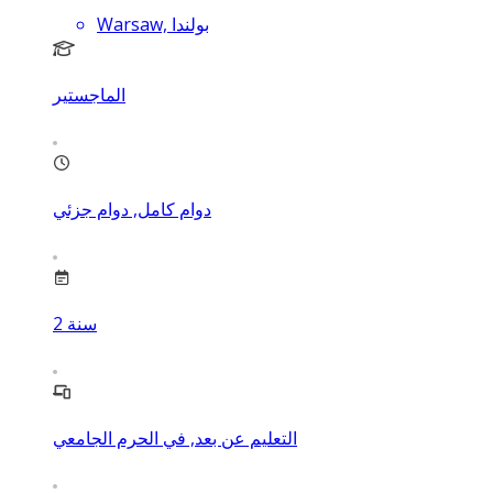
Warsaw, بولندا
الماجستير
دوام كامل, دوام جزئي
سنة
2
التعليم عن بعد, في الحرم الجامعي