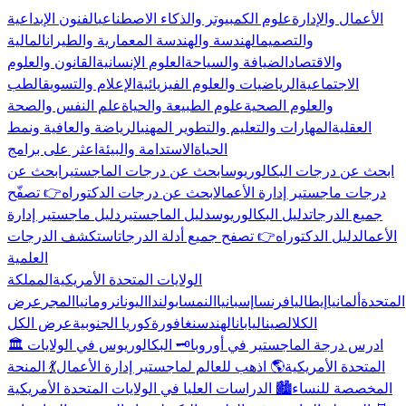
الأعمال والإدارة
علوم الكمبيوتر والذكاء الاصطناعي
الفنون الإبداعية
والتصميم
الهندسة والهندسة المعمارية والطيران
المالية
والاقتصاد
الضيافة والسياحة
العلوم الإنسانية
القانون والعلوم
الاجتماعية
الرياضيات والعلوم الفيزيائية
الإعلام والتسويق
الطب
والعلوم الصحية
علوم الطبيعة والحياة
علم النفس والصحة
العقلية
المهارات والتعليم والتطوير المهني
الرياضة والعافية ونمط
الحياة
الاستدامة والبيئة
اعثر على برامج
ابحث عن درجات البكالوريوس
ابحث عن درجات الماجستير
ابحث عن
درجات ماجستير إدارة الأعمال
ابحث عن درجات الدكتوراه
👉 تصفّح
جميع الدرجات
دليل البكالوريوس
دليل الماجستير
دليل ماجستير إدارة
الأعمال
دليل الدكتوراه
👉 تصفح جميع أدلة الدرجات
استكشف الدرجات
العلمية
الولايات المتحدة الأمريكية
المملكة
المتحدة
ألمانيا
إيطاليا
فرنسا
إسبانيا
النمسا
بولندا
اليونان
رومانيا
المجر
عرض
الكل
الصين
اليابان
الهند
سنغافورة
كوريا الجنوبية
عرض الكل
🏛️ ادرس درجة الماجستير في أوروبا
🗝️ البكالوريوس في الولايات
المتحدة الأمريكية
🌎 اذهب للعالم لماجستير إدارة الأعمال
💃 المنحة
المخصصة للنساء
🏙️ الدراسات العليا في الولايات المتحدة الأمريكية