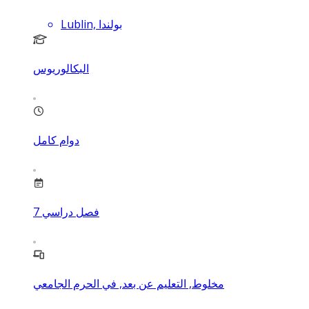
Lublin, بولندا
البكالوريوس
دوام كامل
فصل دراسي
7
مخلوط, التعليم عن بعد, في الحرم الجامعي