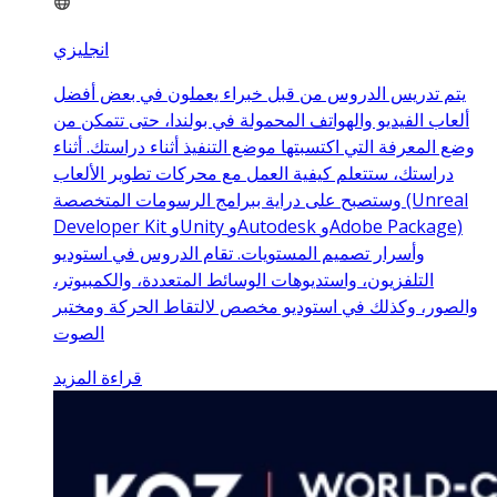
انجليزي
يتم تدريس الدروس من قبل خبراء يعملون في بعض أفضل
ألعاب الفيديو والهواتف المحمولة في بولندا، حتى تتمكن من
وضع المعرفة التي اكتسبتها موضع التنفيذ أثناء دراستك. أثناء
دراستك، ستتعلم كيفية العمل مع محركات تطوير الألعاب
وستصبح على دراية ببرامج الرسومات المتخصصة (Unreal
Developer Kit وUnity وAutodesk وAdobe Package)
وأسرار تصميم المستويات. تقام الدروس في استوديو
التلفزيون، واستديوهات الوسائط المتعددة، والكمبيوتر،
والصور، وكذلك في استوديو مخصص لالتقاط الحركة ومختبر
الصوت
قراءة المزيد