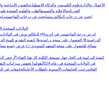
الأعمال والإدارة
علوم الكمبيوتر والذكاء الاصطناعي
الفنون الإبداعية و
الفيزيائية
الإعلام والتسويق
الطب والعلوم الصحية
علوم
ابحث عن درجات البكالوريوس
ابحث عن درجات الماجستير
اب
الولايات المتحدة ال
🏛️ ادرس درجة الماجستير في أوروبا
🗝️ البكالوريوس في الولايات 
👉 المزيد عن منح educations.com الدراسية
🎯 الحصول على منحة دراسية
📝 كيفية التقديم للمنح الد
🇸🇪 نصائح للحصول على منحة المعهد السويدي
👉 عرض جميع نصائح 
كيفية الدراسة في الخارج
هل تستحق الكلية كل هذا العناء؟
أرخص البل
تغييرات سياسة تأشيرة F-1 في الولايات المتحدة في عام 2024
هولندا تخفض ميزانيات التع
العالي
ترحيب الجامعات الآسيوية بالطلاب الأجانب
الجامعات في المملكة 