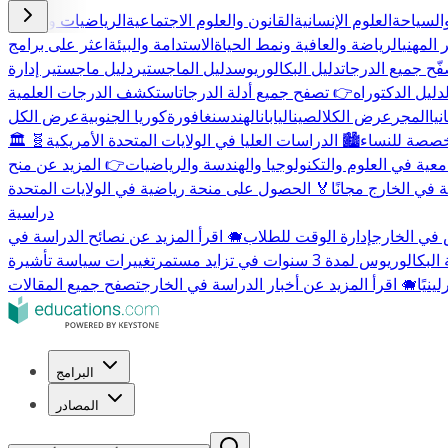
السياحة
العلوم الإنسانية
القانون والعلوم الاجتماعية
الرياضيات والعلوم
 المهني
الرياضة والعافية ونمط الحياة
الاستدامة والبيئة
اعثر على برامج
ّح جميع الدرجات
دليل البكالوريوس
دليل الماجستير
دليل ماجستير إدارة
دليل الدكتوراه
👉 تصفح جميع أدلة الدرجات
استكشف الدرجات العلمية
يا
المجر
عرض الكل
الصين
اليابان
الهند
سنغافورة
كوريا الجنوبية
عرض الكل
مخصصة للنساء
🏙️ الدراسات العليا في الولايات المتحدة الأمريكية
🧬
معية في العلوم والتكنولوجيا والهندسة والرياضيات
 في الخارج مجانًا
🏅 الحصول على منحة رياضية في الولايات المتحدة
دراسية
 في الخارج
إدارة الوقت للطلاب
🐗 اقرأ المزيد عن نصائح الدراسة في
الوريوس لمدة 3 سنوات في تزايد مستمر
🐗 اقرأ المزيد عن أخبار الدراسة في الخارج
تصفح جميع المقالات
البرامج
المصادر