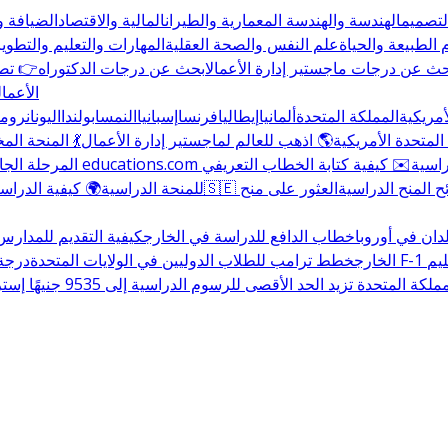
التصميم
الهندسة والهندسة المعمارية والطيران
المالية والاقتصاد
الضيافة و
 الطبيعة والحياة
علم النفس والصحة العقلية
المهارات والتعليم والتطوير
حث عن درجات ماجستير إدارة الأعمال
ابحث عن درجات الدكتوراه
👉 تصف
الأعمال
أمريكية
المملكة المتحدة
ألمانيا
إيطاليا
فرنسا
إسبانيا
النمسا
بولندا
اليونان
رومان
المتحدة الأمريكية
🌎 اذهب للعالم لماجستير إدارة الأعمال
💃 المنحة ال
راسية
✉️ كيفية كتابة الخطاب التعريفي
المرحلة الجا
المنح الدراسية
العثور على منح
للمنحة الدراسية
🌍 كيفية الدراسة
دان في أوروبا
خطاب الدافع للدراسة في الخارج
كيفية التقديم للمدارس
ليم
الخارج
خطط ترامب للطلاب الدوليين في الولايات المتحدة
درجة البك
المتحدة تزيد الحد الأقصى للرسوم الدراسية إلى 9535 جنيهًا إسترلينيًا