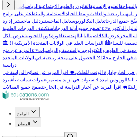
السياحة
العلوم الإنسانية
القانون والعلوم الاجتماعية
الرياضيات والعلوم
 المهني
الرياضة والعافية ونمط الحياة
الاستدامة والبيئة
اعثر على برامج
ّح جميع الدرجات
دليل البكالوريوس
دليل الماجستير
دليل ماجستير إدارة
دليل الدكتوراه
👉 تصفح جميع أدلة الدرجات
استكشف الدرجات العلمية
يا
المجر
عرض الكل
الصين
اليابان
الهند
سنغافورة
كوريا الجنوبية
عرض الكل
مخصصة للنساء
🏙️ الدراسات العليا في الولايات المتحدة الأمريكية
🧬
معية في العلوم والتكنولوجيا والهندسة والرياضيات
 في الخارج مجانًا
🏅 الحصول على منحة رياضية في الولايات المتحدة
دراسية
 في الخارج
إدارة الوقت للطلاب
🐗 اقرأ المزيد عن نصائح الدراسة في
الوريوس لمدة 3 سنوات في تزايد مستمر
🐗 اقرأ المزيد عن أخبار الدراسة في الخارج
تصفح جميع المقالات
البرامج
المصادر