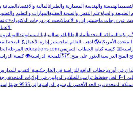
التصميم
الهندسة والهندسة المعمارية والطيران
المالية والاقتصاد
الضيافة و
 الطبيعة والحياة
علم النفس والصحة العقلية
المهارات والتعليم والتطوير
حث عن درجات ماجستير إدارة الأعمال
ابحث عن درجات الدكتوراه
👉 تصف
الأعمال
أمريكية
المملكة المتحدة
ألمانيا
إيطاليا
فرنسا
إسبانيا
النمسا
بولندا
اليونان
رومان
المتحدة الأمريكية
🌎 اذهب للعالم لماجستير إدارة الأعمال
💃 المنحة ال
راسية
✉️ كيفية كتابة الخطاب التعريفي
المرحلة الجا
المنح الدراسية
العثور على منح
للمنحة الدراسية
🌍 كيفية الدراسة
دان في أوروبا
خطاب الدافع للدراسة في الخارج
كيفية التقديم للمدارس
ليم
الخارج
خطط ترامب للطلاب الدوليين في الولايات المتحدة
درجة البك
المتحدة تزيد الحد الأقصى للرسوم الدراسية إلى 9535 جنيهًا إسترلينيًا