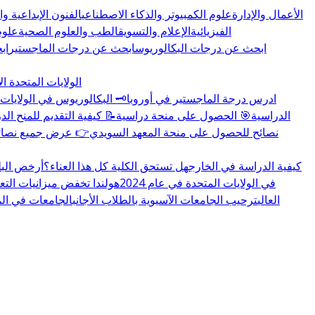
الأعمال والإدارة
علوم الكمبيوتر والذكاء الاصطناعي
الفنون الإبداعية و
الفيزيائية
الإعلام والتسويق
الطب والعلوم الصحية
علوم
ابحث عن درجات البكالوريوس
ابحث عن درجات الماجستير
اب
الولايات المتحدة ال
🏛️ ادرس درجة الماجستير في أوروبا
🗝️ البكالوريوس في الولايات 
👉 المزيد عن منح educations.com الدراسية
🎯 الحصول على منحة دراسية
📝 كيفية التقديم للمنح الد
🇸🇪 نصائح للحصول على منحة المعهد السويدي
👉 عرض جميع نصائح 
كيفية الدراسة في الخارج
هل تستحق الكلية كل هذا العناء؟
أرخص البل
تغييرات سياسة تأشيرة F-1 في الولايات المتحدة في عام 2024
هولندا تخفض ميزانيات التع
العالي
ترحيب الجامعات الآسيوية بالطلاب الأجانب
الجامعات في المملكة 