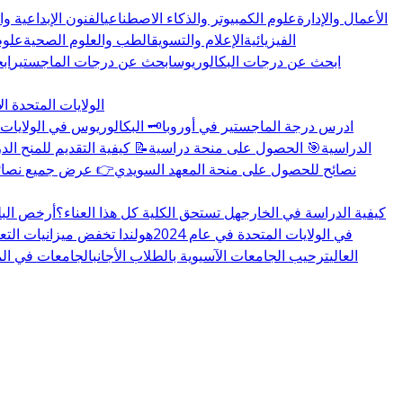
الأعمال والإدارة
علوم الكمبيوتر والذكاء الاصطناعي
الفنون الإبداعية و
الفيزيائية
الإعلام والتسويق
الطب والعلوم الصحية
علوم
ابحث عن درجات البكالوريوس
ابحث عن درجات الماجستير
اب
الولايات المتحدة ال
🏛️ ادرس درجة الماجستير في أوروبا
🗝️ البكالوريوس في الولايات 
👉 المزيد عن منح educations.com الدراسية
🎯 الحصول على منحة دراسية
📝 كيفية التقديم للمنح الد
🇸🇪 نصائح للحصول على منحة المعهد السويدي
👉 عرض جميع نصائح 
كيفية الدراسة في الخارج
هل تستحق الكلية كل هذا العناء؟
أرخص البل
تغييرات سياسة تأشيرة F-1 في الولايات المتحدة في عام 2024
هولندا تخفض ميزانيات التع
العالي
ترحيب الجامعات الآسيوية بالطلاب الأجانب
الجامعات في المملكة 