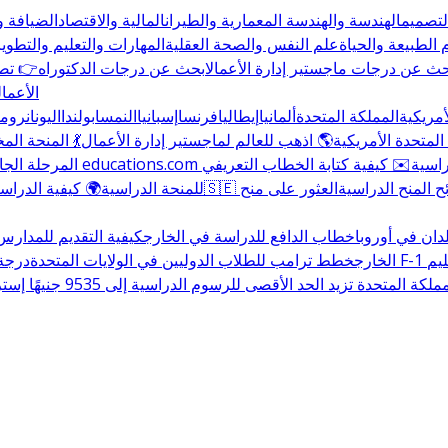
التصميم
الهندسة والهندسة المعمارية والطيران
المالية والاقتصاد
الضيافة و
 الطبيعة والحياة
علم النفس والصحة العقلية
المهارات والتعليم والتطوير
حث عن درجات ماجستير إدارة الأعمال
ابحث عن درجات الدكتوراه
👉 تصف
الأعمال
أمريكية
المملكة المتحدة
ألمانيا
إيطاليا
فرنسا
إسبانيا
النمسا
بولندا
اليونان
رومان
المتحدة الأمريكية
🌎 اذهب للعالم لماجستير إدارة الأعمال
💃 المنحة ال
راسية
✉️ كيفية كتابة الخطاب التعريفي
المرحلة الجا
المنح الدراسية
العثور على منح
للمنحة الدراسية
🌍 كيفية الدراسة
دان في أوروبا
خطاب الدافع للدراسة في الخارج
كيفية التقديم للمدارس
ليم
الخارج
خطط ترامب للطلاب الدوليين في الولايات المتحدة
درجة البك
المتحدة تزيد الحد الأقصى للرسوم الدراسية إلى 9535 جنيهًا إسترلينيًا