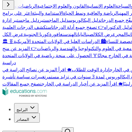
السياحة
العلوم الإنسانية
القانون والعلوم الاجتماعية
الرياضيات والعلوم
 المهني
الرياضة والعافية ونمط الحياة
الاستدامة والبيئة
اعثر على برامج
ّح جميع الدرجات
دليل البكالوريوس
دليل الماجستير
دليل ماجستير إدارة
دليل الدكتوراه
👉 تصفح جميع أدلة الدرجات
استكشف الدرجات العلمية
يا
المجر
عرض الكل
الصين
اليابان
الهند
سنغافورة
كوريا الجنوبية
عرض الكل
مخصصة للنساء
🏙️ الدراسات العليا في الولايات المتحدة الأمريكية
🧬
معية في العلوم والتكنولوجيا والهندسة والرياضيات
 في الخارج مجانًا
🏅 الحصول على منحة رياضية في الولايات المتحدة
دراسية
 في الخارج
إدارة الوقت للطلاب
🐗 اقرأ المزيد عن نصائح الدراسة في
الوريوس لمدة 3 سنوات في تزايد مستمر
🐗 اقرأ المزيد عن أخبار الدراسة في الخارج
تصفح جميع المقالات
البرامج
المصادر