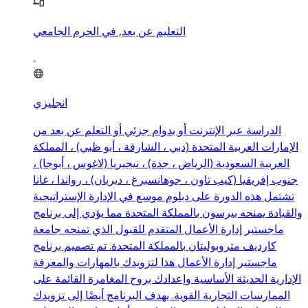
التعليم عن بعد, في الحرم الجامعي
انجليزي
الدراسة عبر الإنترنت أو بدوام جزئي أو التعلم عن بعد من
الإمارات العربية المتحدة (دبي ، الشارقة ، أبو ظبي) ، المملكة
العربية السعودية (الرياض ، جدة) ، نيجيريا (لاغوس ، أبوجا) ،
جنوب إفريقيا (كيب تاون ، جوهانسبرغ ، ديربان) ، رواندا ، غانا
تشتمل هذه الدورة على دبلوم موسع في الإدارة الإستراتيجية
والقيادة يمنحه بيرسون بالمملكة المتحدة مما يؤدي إلى برنامج
ماجستير إدارة الأعمال المتقدم للقبول الذي تمنحه جامعة
كارديف متروبوليتان بالمملكة المتحدة. تم تصميم برنامج
ماجستير إدارة الأعمال هذا لتزويدك بالمهارات والمعرفة
الإدارية الحديثة الأساسية وإعدادك بروح المغامرة القائمة على
الممارسات التجارية القوية. يهدف البرنامج أيضًا إلى تزويدك