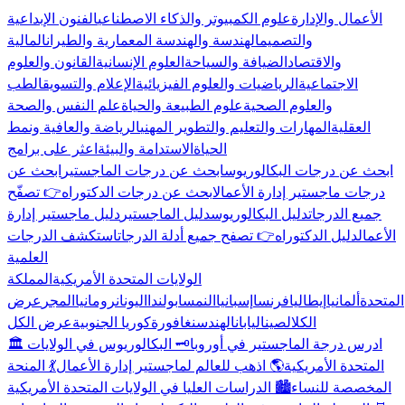
الأعمال والإدارة
علوم الكمبيوتر والذكاء الاصطناعي
الفنون الإبداعية
والتصميم
الهندسة والهندسة المعمارية والطيران
المالية
والاقتصاد
الضيافة والسياحة
العلوم الإنسانية
القانون والعلوم
الاجتماعية
الرياضيات والعلوم الفيزيائية
الإعلام والتسويق
الطب
والعلوم الصحية
علوم الطبيعة والحياة
علم النفس والصحة
العقلية
المهارات والتعليم والتطوير المهني
الرياضة والعافية ونمط
الحياة
الاستدامة والبيئة
اعثر على برامج
ابحث عن درجات البكالوريوس
ابحث عن درجات الماجستير
ابحث عن
درجات ماجستير إدارة الأعمال
ابحث عن درجات الدكتوراه
👉 تصفّح
جميع الدرجات
دليل البكالوريوس
دليل الماجستير
دليل ماجستير إدارة
الأعمال
دليل الدكتوراه
👉 تصفح جميع أدلة الدرجات
استكشف الدرجات
العلمية
الولايات المتحدة الأمريكية
المملكة
المتحدة
ألمانيا
إيطاليا
فرنسا
إسبانيا
النمسا
بولندا
اليونان
رومانيا
المجر
عرض
الكل
الصين
اليابان
الهند
سنغافورة
كوريا الجنوبية
عرض الكل
🏛️ ادرس درجة الماجستير في أوروبا
🗝️ البكالوريوس في الولايات
المتحدة الأمريكية
🌎 اذهب للعالم لماجستير إدارة الأعمال
💃 المنحة
المخصصة للنساء
🏙️ الدراسات العليا في الولايات المتحدة الأمريكية