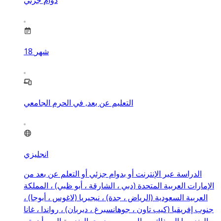
دوام جزئي
شهر
18
التعليم عن بعد, في الحرم الجامعي
انجليزي
الدراسة عبر الإنترنت أو بدوام جزئي أو التعلم عن بعد من
الإمارات العربية المتحدة (دبي ، الشارقة ، أبو ظبي) ، المملكة
العربية السعودية (الرياض ، جدة) ، نيجيريا (لاغوس ، أبوجا) ،
جنوب إفريقيا (كيب تاون ، جوهانسبرغ ، ديربان) ، رواندا ، غانا