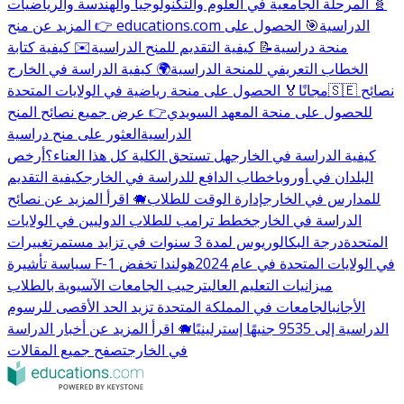
🧬 المرحلة الجامعية في العلوم والتكنولوجيا والهندسة والرياضيات
👉 المزيد عن منح educations.com الدراسية
🎯 الحصول على
منحة دراسية
📝 كيفية التقديم للمنح الدراسية
✉️ كيفية كتابة
الخطاب التعريفي للمنحة الدراسية
🌍 كيفية الدراسة في الخارج
🇸🇪 نصائح
مجانًا
🏅 الحصول على منحة رياضية في الولايات المتحدة
للحصول على منحة المعهد السويدي
👉 عرض جميع نصائح المنح
الدراسية
العثور على منح دراسية
كيفية الدراسة في الخارج
هل تستحق الكلية كل هذا العناء؟
أرخص
البلدان في أوروبا
خطاب الدافع للدراسة في الخارج
كيفية التقديم
للمدارس في الخارج
إدارة الوقت للطلاب
🐗 اقرأ المزيد عن نصائح
الدراسة في الخارج
خطط ترامب للطلاب الدوليين في الولايات
المتحدة
درجة البكالوريوس لمدة 3 سنوات في تزايد مستمر
تغييرات
سياسة تأشيرة F-1 في الولايات المتحدة في عام 2024
هولندا تخفض
ميزانيات التعليم العالي
ترحيب الجامعات الآسيوية بالطلاب
الأجانب
الجامعات في المملكة المتحدة تزيد الحد الأقصى للرسوم
الدراسية إلى 9535 جنيهًا إسترلينيًا
🐗 اقرأ المزيد عن أخبار الدراسة
في الخارج
تصفح جميع المقالات