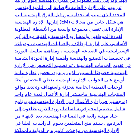
الهند وما إلى ذلك. مطلوب من مديري الهندسة اليوم أن يتم
تدريبهم على الإدارة العامة بالإضافة إلى التلميذ الهندسي
المحدد الذي سيتم استخدامه من قبل الفرق الهندسية ليتم
إدارتها. الإدارة الهندسية (EM) هي شكل خاص من مجالات
الإدارة التي تغطي مجموعة واسعة من الأنشطة المطلوبة
لقيادة الموظفين والمشاريع الهندسية والفنية. مع التركيز
الأساسي على إدارة الوظائف والعمليات الهندسية ، وصياغة
الإستراتيجية في الصناعة الهندسية ، ومفاهيم سلسلة التوريد
في تخصصات التصنيع والهندسة وأهمية إدارة الجودة الشاملة
في تقديم الخدمات الهندسية ، تم تصميم التخصص في الإدارة
الهندسية خصيصًا للمهنيين الذين يريدون لحضور نظرة عامة
أوسع على الجوانب الإدارية للهندسة. يغطي التخصص أيضًا
الوحدات النمطية الخاصة بتجزئة واستهداف وتحديد مواقع
المنتجات الهندسية. ماجستير إدارة الأعمال لمدة عام واحد
(ماجستير في إدارة الأعمال) في الإدارة الهندسية هو برنامج
شامل مصمم لمحترفي سلسلة التوريد الذين يتطلعون إلى
حياة مهنية رائعة في الصناعة الهندسية. بعد الانتهاء من
البرنامج ، سيتم منح المتعلمين دبلوم الدراسات العليا في
الإدارة الهندسية من مؤهلات كامبريدج الدولية بالمملكة