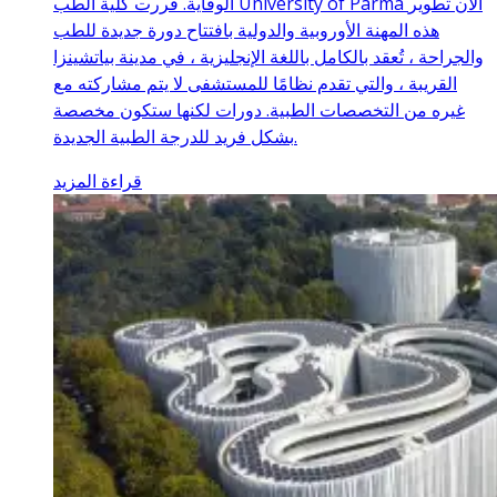
الوقاية. قررت كلية الطب University of Parma الآن تطوير
هذه المهنة الأوروبية والدولية بافتتاح دورة جديدة للطب
والجراحة ، تُعقد بالكامل باللغة الإنجليزية ، في مدينة بياتشينزا
القريبة ، والتي تقدم نظامًا للمستشفى لا يتم مشاركته مع
غيره من التخصصات الطبية. دورات لكنها ستكون مخصصة
بشكل فريد للدرجة الطبية الجديدة.
قراءة المزيد