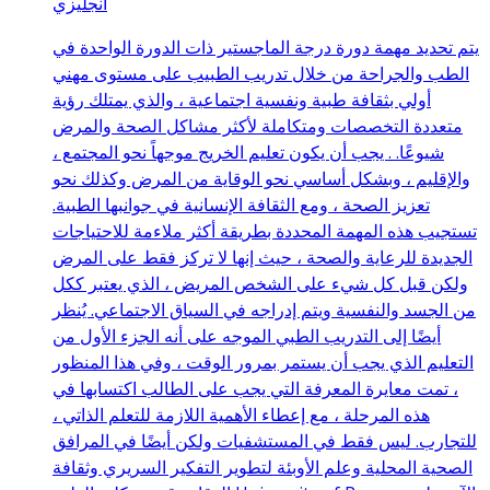
انجليزي
يتم تحديد مهمة دورة درجة الماجستير ذات الدورة الواحدة في
الطب والجراحة من خلال تدريب الطبيب على مستوى مهني
أولي بثقافة طبية ونفسية اجتماعية ، والذي يمتلك رؤية
متعددة التخصصات ومتكاملة لأكثر مشاكل الصحة والمرض
شيوعًا. . يجب أن يكون تعليم الخريج موجهاً نحو المجتمع ،
والإقليم ، وبشكل أساسي نحو الوقاية من المرض وكذلك نحو
تعزيز الصحة ، ومع الثقافة الإنسانية في جوانبها الطبية.
تستجيب هذه المهمة المحددة بطريقة أكثر ملاءمة للاحتياجات
الجديدة للرعاية والصحة ، حيث إنها لا تركز فقط على المرض
ولكن قبل كل شيء على الشخص المريض ، الذي يعتبر ككل
من الجسد والنفسية ويتم إدراجه في السياق الاجتماعي. يُنظر
أيضًا إلى التدريب الطبي الموجه على أنه الجزء الأول من
التعليم الذي يجب أن يستمر بمرور الوقت ، وفي هذا المنظور
، تمت معايرة المعرفة التي يجب على الطالب اكتسابها في
هذه المرحلة ، مع إعطاء الأهمية اللازمة للتعلم الذاتي ،
للتجارب. ليس فقط في المستشفيات ولكن أيضًا في المرافق
الصحية المحلية وعلم الأوبئة لتطوير التفكير السريري وثقافة