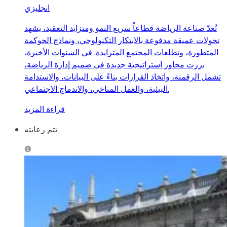
انجليزي
تُعدّ صناعة الرياضة قطاعاً سريع النمو ومتزايد التعقيد، يشهد
تحولات عميقة مدفوعة بالابتكار التكنولوجي، ونماذج الحوكمة
المتطورة، وتطلعات المجتمع المتزايدة. في السنوات الأخيرة،
برزت محاور استراتيجية جديدة في صميم إدارة الرياضة،
تشمل الرقمنة، واتخاذ القرارات بناءً على البيانات، والاستدامة
البيئية، والعمل المناخي، والاندماج الاجتماعي.
قراءة المزيد
تتم رعايته