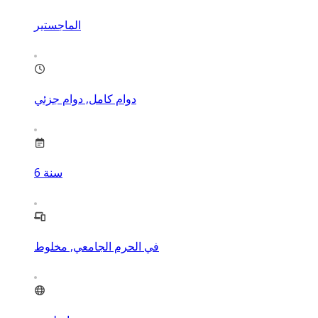
الماجستير
دوام كامل, دوام جزئي
سنة
6
في الحرم الجامعي, مخلوط