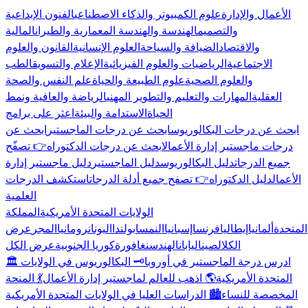
الأعمال والإدارة
علوم الكمبيوتر والذكاء الاصطناعي
الفنون الإبداعية
والتصميم
الهندسة والهندسة المعمارية والطيران
المالية
والاقتصاد
الضيافة والسياحة
العلوم الإنسانية
القانون والعلوم
الاجتماعية
الرياضيات والعلوم الفيزيائية
الإعلام والتسويق
الطب
والعلوم الصحية
علوم الطبيعة والحياة
علم النفس والصحة
العقلية
المهارات والتعليم والتطوير المهني
الرياضة والعافية ونمط
الحياة
الاستدامة والبيئة
اعثر على برامج
ابحث عن درجات البكالوريوس
ابحث عن درجات الماجستير
ابحث عن
درجات ماجستير إدارة الأعمال
ابحث عن درجات الدكتوراه
👉 تصفّح
جميع الدرجات
دليل البكالوريوس
دليل الماجستير
دليل ماجستير إدارة
الأعمال
دليل الدكتوراه
👉 تصفح جميع أدلة الدرجات
استكشف الدرجات
العلمية
الولايات المتحدة الأمريكية
المملكة
المتحدة
ألمانيا
إيطاليا
فرنسا
إسبانيا
النمسا
بولندا
اليونان
رومانيا
المجر
عرض
الكل
الصين
اليابان
الهند
سنغافورة
كوريا الجنوبية
عرض الكل
🏛️ ادرس درجة الماجستير في أوروبا
🗝️ البكالوريوس في الولايات
المتحدة الأمريكية
🌎 اذهب للعالم لماجستير إدارة الأعمال
💃 المنحة
المخصصة للنساء
🏙️ الدراسات العليا في الولايات المتحدة الأمريكية