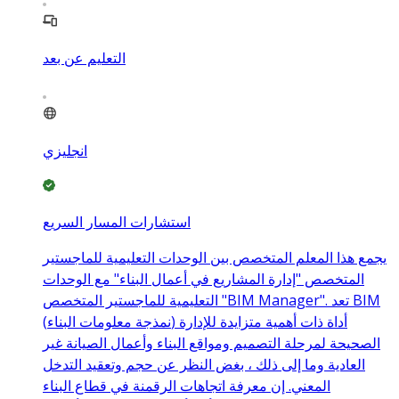
التعليم عن بعد
انجليزي
استشارات المسار السريع
يجمع هذا المعلم المتخصص بين الوحدات التعليمية للماجستير
المتخصص "إدارة المشاريع في أعمال البناء" مع الوحدات
التعليمية للماجستير المتخصص "BIM Manager". تعد BIM
(نمذجة معلومات البناء) أداة ذات أهمية متزايدة للإدارة
الصحيحة لمرحلة التصميم ومواقع البناء وأعمال الصيانة غير
العادية وما إلى ذلك ، بغض النظر عن حجم وتعقيد التدخل
المعني. إن معرفة اتجاهات الرقمنة في قطاع البناء