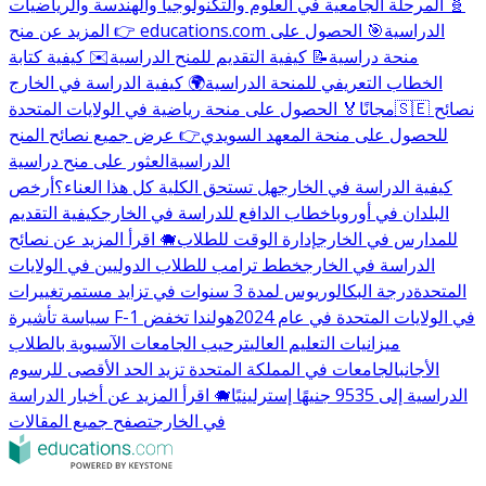
🧬 المرحلة الجامعية في العلوم والتكنولوجيا والهندسة والرياضيات
👉 المزيد عن منح educations.com الدراسية
🎯 الحصول على
منحة دراسية
📝 كيفية التقديم للمنح الدراسية
✉️ كيفية كتابة
الخطاب التعريفي للمنحة الدراسية
🌍 كيفية الدراسة في الخارج
🇸🇪 نصائح
مجانًا
🏅 الحصول على منحة رياضية في الولايات المتحدة
للحصول على منحة المعهد السويدي
👉 عرض جميع نصائح المنح
الدراسية
العثور على منح دراسية
كيفية الدراسة في الخارج
هل تستحق الكلية كل هذا العناء؟
أرخص
البلدان في أوروبا
خطاب الدافع للدراسة في الخارج
كيفية التقديم
للمدارس في الخارج
إدارة الوقت للطلاب
🐗 اقرأ المزيد عن نصائح
الدراسة في الخارج
خطط ترامب للطلاب الدوليين في الولايات
المتحدة
درجة البكالوريوس لمدة 3 سنوات في تزايد مستمر
تغييرات
سياسة تأشيرة F-1 في الولايات المتحدة في عام 2024
هولندا تخفض
ميزانيات التعليم العالي
ترحيب الجامعات الآسيوية بالطلاب
الأجانب
الجامعات في المملكة المتحدة تزيد الحد الأقصى للرسوم
الدراسية إلى 9535 جنيهًا إسترلينيًا
🐗 اقرأ المزيد عن أخبار الدراسة
في الخارج
تصفح جميع المقالات