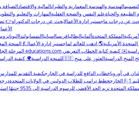
التصميم
الهندسة والهندسة المعمارية والطيران
المالية والاقتصاد
الضيافة و
 الطبيعة والحياة
علم النفس والصحة العقلية
المهارات والتعليم والتطوير
حث عن درجات ماجستير إدارة الأعمال
ابحث عن درجات الدكتوراه
👉 تصف
الأعمال
أمريكية
المملكة المتحدة
ألمانيا
إيطاليا
فرنسا
إسبانيا
النمسا
بولندا
اليونان
رومان
المتحدة الأمريكية
🌎 اذهب للعالم لماجستير إدارة الأعمال
💃 المنحة ال
راسية
✉️ كيفية كتابة الخطاب التعريفي
المرحلة الجا
المنح الدراسية
العثور على منح
للمنحة الدراسية
🌍 كيفية الدراسة
دان في أوروبا
خطاب الدافع للدراسة في الخارج
كيفية التقديم للمدارس
ليم
الخارج
خطط ترامب للطلاب الدوليين في الولايات المتحدة
درجة البك
المتحدة تزيد الحد الأقصى للرسوم الدراسية إلى 9535 جنيهًا إسترلينيًا