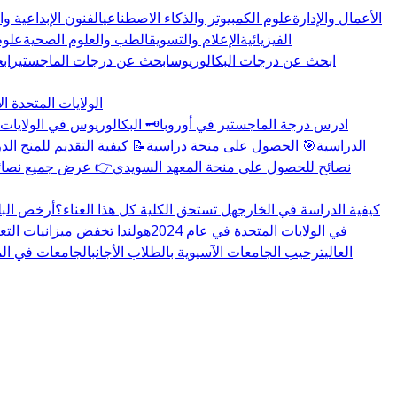
الأعمال والإدارة
علوم الكمبيوتر والذكاء الاصطناعي
الفنون الإبداعية و
الفيزيائية
الإعلام والتسويق
الطب والعلوم الصحية
علوم
ابحث عن درجات البكالوريوس
ابحث عن درجات الماجستير
اب
الولايات المتحدة ال
🏛️ ادرس درجة الماجستير في أوروبا
🗝️ البكالوريوس في الولايات 
👉 المزيد عن منح educations.com الدراسية
🎯 الحصول على منحة دراسية
📝 كيفية التقديم للمنح الد
🇸🇪 نصائح للحصول على منحة المعهد السويدي
👉 عرض جميع نصائح 
كيفية الدراسة في الخارج
هل تستحق الكلية كل هذا العناء؟
أرخص البل
تغييرات سياسة تأشيرة F-1 في الولايات المتحدة في عام 2024
هولندا تخفض ميزانيات التع
العالي
ترحيب الجامعات الآسيوية بالطلاب الأجانب
الجامعات في المملكة 