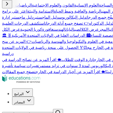
السياحة
العلوم الإنسانية
القانون والعلوم الاجتماعية
الرياضيات والعلوم
 المهني
الرياضة والعافية ونمط الحياة
الاستدامة والبيئة
اعثر على برامج
ّح جميع الدرجات
دليل البكالوريوس
دليل الماجستير
دليل ماجستير إدارة
دليل الدكتوراه
👉 تصفح جميع أدلة الدرجات
استكشف الدرجات العلمية
يا
المجر
عرض الكل
الصين
اليابان
الهند
سنغافورة
كوريا الجنوبية
عرض الكل
مخصصة للنساء
🏙️ الدراسات العليا في الولايات المتحدة الأمريكية
🧬
معية في العلوم والتكنولوجيا والهندسة والرياضيات
 في الخارج مجانًا
🏅 الحصول على منحة رياضية في الولايات المتحدة
دراسية
 في الخارج
إدارة الوقت للطلاب
🐗 اقرأ المزيد عن نصائح الدراسة في
الوريوس لمدة 3 سنوات في تزايد مستمر
🐗 اقرأ المزيد عن أخبار الدراسة في الخارج
تصفح جميع المقالات
البرامج
المصادر